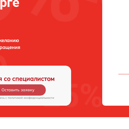
рге
 желанию
бращения
я со специалистом
Оставить заявку
есь c
политикой конфиденциальности