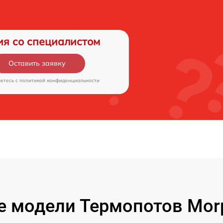
ия со специалистом
Оставить заявку
аетесь c
политикой конфиденциальности
 модели Термопотов Morp