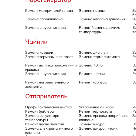
Ремонт материнской платы
Замена помпы
З
б
Замена пароклапана
Замена клапана давления
Ч
п
Замена шнура питания
Ремонт/замена датчика
В
температуры
э
Чайник
Замена крышки
Замена дисплея
З
Замена термовыключателя
Замена термоавтомата
Р
Ремонт датчика положения и
Замена ТЭНа
В
крышки
г
Замена шнура питания
Ремонт кнопки
Р
Ремонт нагревательного
Ремонт корпуса
З
элемента
Отпариватель
Профилактическая чистка
Устранение ошибок
М
Ремонт бойлера
Ремонт термостата
Р
Замена регулятора
Замена крышки аварийного
З
температуры
клапана
Ремонт после залития
Замена шнура
З
Замена электромагнитного
Замена шнура питания
Н
клапана