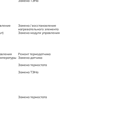
Замена ТЭНа
овление
Замена / восстановление
нагревательного элемента
шт)
Замена модуля управления
авления
Ремонт термодатчика
емпературы
Замена датчика
Замена термостата
Замена ТЭНа
Замена термостата