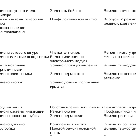
аменить уплотнитель
Заменить бойлер
Замена термостат
ойлера
истка системы генерации
Профилактическая чистка
Корпусный ремонт
ара
резинок, креплени
осстановление
лектроклапана
амена сетевого шнура
Чистка контактов
Ремонт платы упр
емонт или замена подсветки
Ремонт или замена
Чистка от накипи
электронного модуля
осстановление
Замена платы управления
Замена термодат
ерметичности
емонт электроники
Замена термостата
Замена нагревате
элемента
амена кнопок
Замена датчика положения
крышки
одернизация
Восстановление цепи питания
Ремонт платы упр
емонт системы индикации
Ремонт кнопок
Профилактика, чис
амена паровых трубок
Замена термореле
Замена резервуа
амена датчика
Комплексная чистка
Замена парошлан
астройка
Простой ремонт основной
Замена термостат
платы