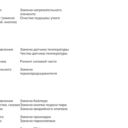
а
Замена нагревательного
элемента
 (замена
Очистка подошвы утюга
й, кнопок)
авления
Замена датчика температуры
Чистка датчика температуры
чика
Ремонт силовой части
льного
Замена
термопредохранителя
авления
Замена бойлера
тка, смазка
Замена кнопки подачи пара
ра
Замена аварийного клапана
га
Замена прокладок
а
Замена пароклапана