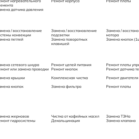
емонт нагревательного
Ремонт корпуса
Ремонт платы
лемента
амена датчика давления
амена / восстановление
Замена / восстановление
Замена / восстан
истемы конвекции
подсветки
мотора
амена петлей
Замена поворотных
Замена кнопок (1
клавишей
амена сетевого шнура
Ремонт цепей питания
Ремонт платы упр
емонт или замена проводки
Ремонт кнопок
Ремонт датчика т
амена крышки
Комплексная чистка
Ремонт двигателя
амена кнопок
Замена фильтра
Ремонт платы
амена жерновов
Чистка от кофейных масел
Замена ТЭНа
емонт гидросистемы
Декальцинация
Замена клапана