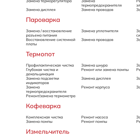
Замена терморегулятора
Замена
Р
термопредохранителя
э
Замена дисплея
Замена проводов
З
Пароварка
Замена / восстановление
Замена уплотнителя
З
разъема питания
с
Восстановление системной
Замена проводов
З
платы
Термопот
Профилактическая чистка
Замена шнура
З
Глубокая чистка и
Ремонт или замена помпы
Р
декальцинация
Замена подсветки
Замена дисплея
З
индикаторов
Замена
Ремонт корпуса
З
термопредохранителя
Ремонт/замена термометра
Кофеварка
Комплексная чистка
Ремонт насоса
З
Замена помпы
Ремонт помпы
Р
Измельчитель